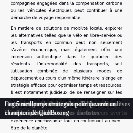
compagnies engagées dans la compensation carbone
ou les véhicules électriques peut contribuer à une
démarche de voyage responsable.
En matière de solutions de mobilité locale, explorer
les alternatives telles que le vélo en libre-service ou
les transports en commun peut non seulement
s'avérer économique, mais également offrir une
immersion authentique dans le quotidien des
résidents. L'intermodalité des transports, soit
l'utilisation combinée de plusieurs modes de
déplacement au cours d'un même itinéraire, s'érige en
stratégie efficace pour optimiser temps et ressources.
Il est notamment judicieux de se renseigner sur les
pass ou abonnements qui permettent de basculer
Maximiser l'expérience d'un week-end d'évasion
Escapades en forêt mystérieuse à travers
Les avantages de la location de bus avec
Organiser une journée culturelle pour des élèves
Les 5 meilleures stratégies pour devenir un
aisément d'un mode de transport à un autre. En
l'Europe spots secrets pour randonneurs avertis
chauffeur pour les tournées d'artistes
en visite à Bruxelles
champion de QuizBoxing
respectant ces directives, le voyageur assure une
expérience enrichissante tout en contribuant au bien-
être de la planète.