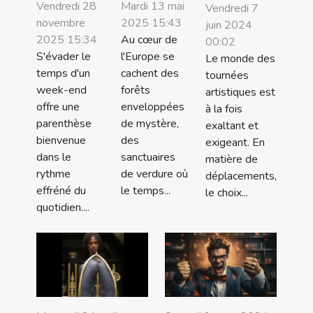
Vendredi 28
Mardi 13 mai
Vendredi 7
novembre
2025 15:43
juin 2024
2025 15:34
Au cœur de
00:02
S'évader le
l'Europe se
Le monde des
temps d'un
cachent des
tournées
week-end
forêts
artistiques est
offre une
enveloppées
à la fois
parenthèse
de mystère,
exaltant et
bienvenue
des
exigeant. En
dans le
sanctuaires
matière de
rythme
de verdure où
déplacements,
effréné du
le temps...
le choix...
quotidien....