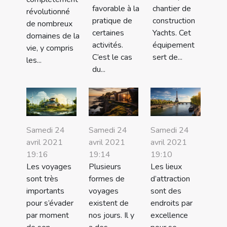
favorable à la
chantier de
révolutionné
pratique de
construction
de nombreux
certaines
Yachts. Cet
domaines de la
activités.
équipement
vie, y compris
C’est le cas
sert de...
les...
du...
Samedi 24
Samedi 24
Samedi 24
avril 2021
avril 2021
avril 2021
19:16
19:14
19:10
Les voyages
Plusieurs
Les lieux
sont très
formes de
d’attraction
importants
voyages
sont des
pour s’évader
existent de
endroits par
par moment
nos jours. Il y
excellence