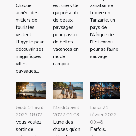
Chaque
est une ville
zanzibar se
année, des
qui présente
trouve en
milliers de
de beaux
Tanzanie, un
touristes
paysages
pays de
visitent
pour passer
l’Afrique de
l'Égypte pour
de belles
l’Est connu
découvrir ses
vacances en
pour sa faune
magnifiques
mode
sauvage...
villes,
camping....
paysages,...
Jeudi 14 avril
Mardi 5 avril
Lundi 21
2022 18:02
2022 01:09
février 2022
Vous voulez
L’une des
09:48
sortir de
choses qu’on
Parfois,