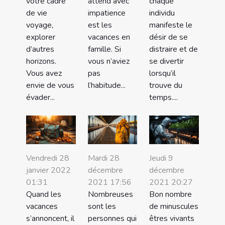
votre cadre
attend avec
chaque
de vie
impatience
individu
voyage,
est les
manifeste le
explorer
vacances en
désir de se
d’autres
famille. Si
distraire et de
horizons.
vous n’aviez
se divertir
Vous avez
pas
lorsqu’il
envie de vous
l’habitude...
trouve du
évader...
temps....
Vendredi 28
Mardi 28
Jeudi 9
janvier 2022
décembre
décembre
01:31
2021 17:56
2021 20:27
Quand les
Nombreuses
Bon nombre
vacances
sont les
de minuscules
s’annoncent, il
personnes qui
êtres vivants