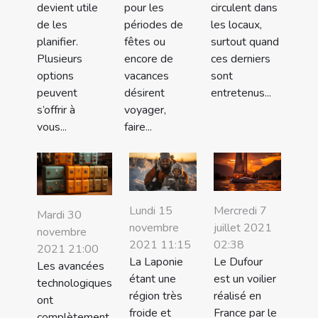
devient utile
pour les
circulent dans
de les
périodes de
les locaux,
planifier.
fêtes ou
surtout quand
Plusieurs
encore de
ces derniers
options
vacances
sont
peuvent
désirent
entretenus...
s’offrir à
voyager,
vous...
faire...
Lundi 15
Mercredi 7
Mardi 30
novembre
juillet 2021
novembre
2021 11:15
02:38
2021 21:00
La Laponie
Le Dufour
Les avancées
étant une
est un voilier
technologiques
région très
réalisé en
ont
froide et
France par le
complètement