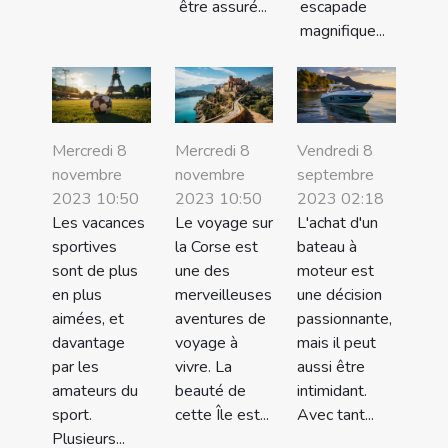
être assuré...
escapade
magnifique...
Mercredi 8
Mercredi 8
Vendredi 8
novembre
novembre
septembre
2023 10:50
2023 10:50
2023 02:18
Les vacances
Le voyage sur
L'achat d'un
sportives
la Corse est
bateau à
sont de plus
une des
moteur est
en plus
merveilleuses
une décision
aimées, et
aventures de
passionnante,
davantage
voyage à
mais il peut
par les
vivre. La
aussi être
amateurs du
beauté de
intimidant.
sport.
cette Île est...
Avec tant...
Plusieurs...